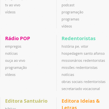
tv ao vivo
podcast
vídeos
programação
programas
vídeos
Rádio POP
Redentoristas
empregos
história pe. vitor
notícias
hospedagem santo afonso
ouça ao vivo
missionários redentoristas
programação
missões redentoristas
vídeos
notícias
obras sociais redentoristas
secretariado vocacional
Editora Santuário
Editora Ideias &
Letras
bíblias