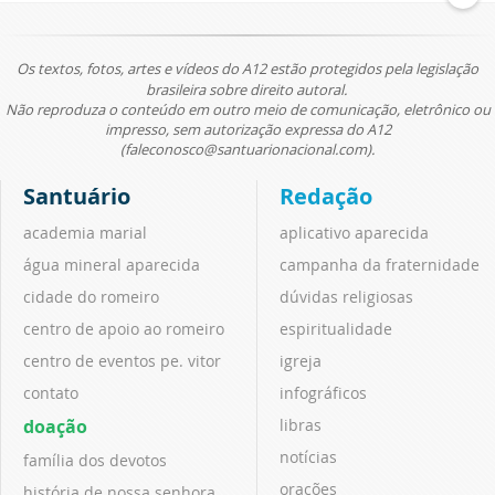
Os textos, fotos, artes e vídeos do A12 estão protegidos pela legislação
brasileira sobre direito autoral.
Não reproduza o conteúdo em outro meio de comunicação, eletrônico ou
impresso, sem autorização expressa do A12
(faleconosco@santuarionacional.com).
Santuário
Redação
academia marial
aplicativo aparecida
água mineral aparecida
campanha da fraternidade
cidade do romeiro
dúvidas religiosas
centro de apoio ao romeiro
espiritualidade
centro de eventos pe. vitor
igreja
contato
infográficos
doação
libras
notícias
família dos devotos
orações
história de nossa senhora