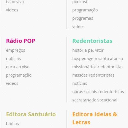
tv ao vivo
podcast
vídeos
programação
programas
vídeos
Rádio POP
Redentoristas
empregos
história pe. vitor
notícias
hospedagem santo afonso
ouça ao vivo
missionários redentoristas
programação
missões redentoristas
vídeos
notícias
obras sociais redentoristas
secretariado vocacional
Editora Santuário
Editora Ideias &
Letras
bíblias