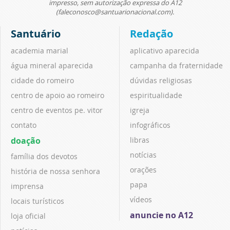
impresso, sem autorização expressa do A12
(faleconosco@santuarionacional.com).
Santuário
Redação
academia marial
aplicativo aparecida
água mineral aparecida
campanha da fraternidade
cidade do romeiro
dúvidas religiosas
centro de apoio ao romeiro
espiritualidade
centro de eventos pe. vitor
igreja
contato
infográficos
doação
libras
notícias
família dos devotos
orações
história de nossa senhora
papa
imprensa
vídeos
locais turísticos
anuncie no A12
loja oficial