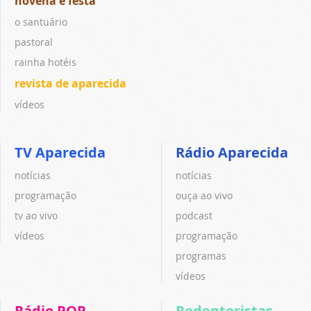
novena e festa
o santuário
pastoral
rainha hotéis
revista de aparecida
vídeos
TV Aparecida
Rádio Aparecida
notícias
notícias
programação
ouça ao vivo
tv ao vivo
podcast
vídeos
programação
programas
vídeos
Rádio POP
Redentoristas