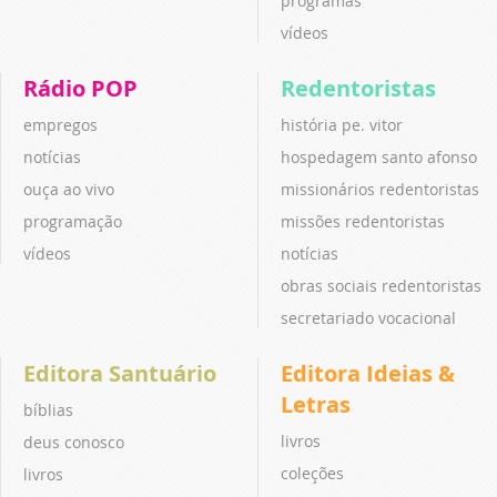
programas
vídeos
Rádio POP
Redentoristas
empregos
história pe. vitor
notícias
hospedagem santo afonso
ouça ao vivo
missionários redentoristas
programação
missões redentoristas
vídeos
notícias
obras sociais redentoristas
secretariado vocacional
Editora Santuário
Editora Ideias &
Letras
bíblias
livros
deus conosco
coleções
livros