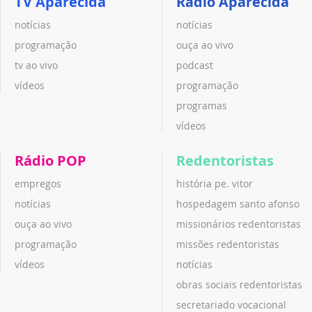
TV Aparecida
Rádio Aparecida
notícias
notícias
programação
ouça ao vivo
tv ao vivo
podcast
vídeos
programação
programas
vídeos
Rádio POP
Redentoristas
empregos
história pe. vitor
notícias
hospedagem santo afonso
ouça ao vivo
missionários redentoristas
programação
missões redentoristas
vídeos
notícias
obras sociais redentoristas
secretariado vocacional