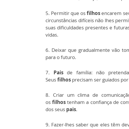
5. Permitir que os
filhos
encarem seu
circunstâncias difíceis não lhes perm
suas dificuldades presentes e futura
vidas.
6. Deixar que gradualmente vão to
para o futuro.
7.
Pais
de família: não preten
Seus
filhos
precisam ser guiados por
8. Criar um clima de comunicaçã
os
filhos
tenham a confiança de con
dos seus
pais
.
9. Fazer-lhes saber que eles têm de