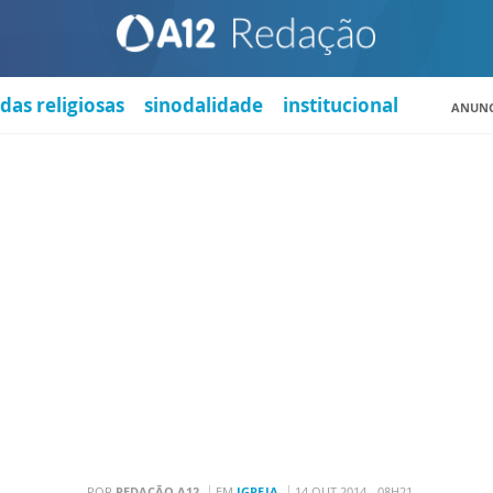
das religiosas
sinodalidade
institucional
ANUNC
POR
REDAÇÃO A12
EM
IGREJA
14 OUT 2014 - 08H21