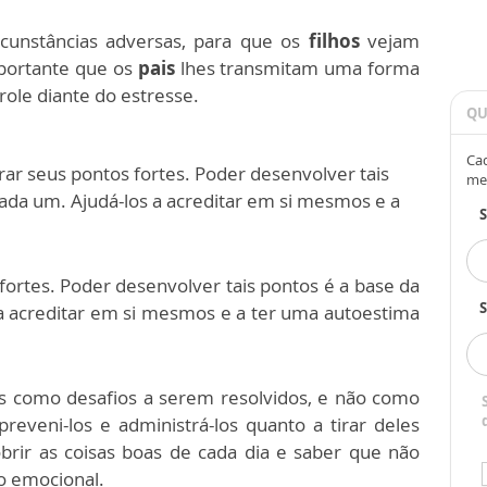
rcunstâncias adversas, para que os
filhos
vejam
portante que os
pais
lhes transmitam uma forma
trole diante do estresse.
QU
Cad
rar seus pontos fortes. Poder desenvolver tais
me
cada um. Ajudá-los a acreditar em si mesmos e a
 fortes. Poder desenvolver tais pontos é a base da
S
 a acreditar em si mesmos e a ter uma autoestima
 como desafios a serem resolvidos, e não como
eveni-los e administrá-los quanto a tirar deles
obrir as coisas boas de cada dia e saber que não
oio emocional.