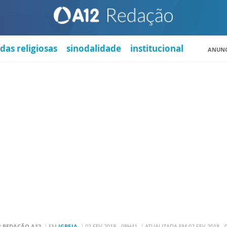
das religiosas
sinodalidade
institucional
ANUNC
R
REDAÇÃO A12
EM
IGREJA
02 FEV 2018 - 08H41
ATUALIZADA EM 02 FEV 2018 - 