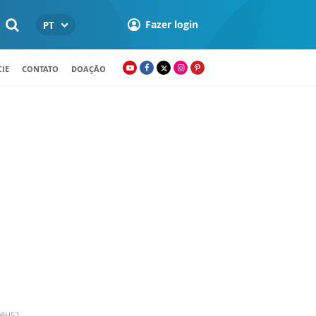
Fazer login
PT
IE
CONTATO
DOAÇÃO
08H52