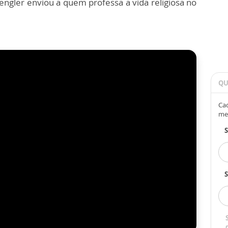
gler enviou a quem professa a vida religiosa no
QU
Cad
me
S