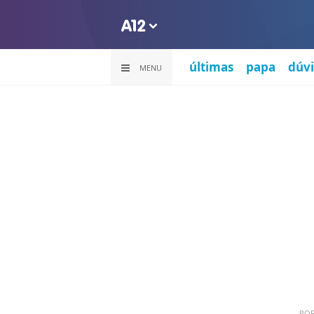
últimas
papa
dúvi
MENU
PO