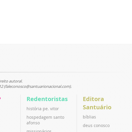
reito autoral.
12 (faleconosco@santuarionacional.com).
P
Redentoristas
Editora
Santuário
história pe. vitor
bíblias
hospedagem santo
afonso
deus conosco
missionários