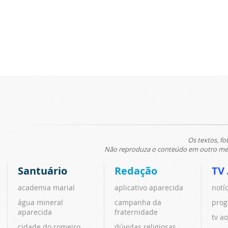
Os textos, fo
Não reproduza o conteúdo em outro meio
Santuário
Redação
TV
academia marial
aplicativo aparecida
notí
água mineral
campanha da
prog
aparecida
fraternidade
tv ao
cidade do romeiro
dúvidas religiosas