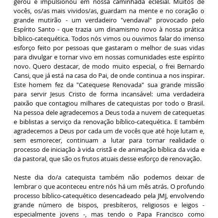
gerou e impulsionou em nossa caminhada eclesial. Muitos de
vocês, os/as mais vividos/as, guardam na mente e no coração o
grande mutirão - um verdadeiro "vendaval" provocado pelo
Espírito Santo - que trazia um dinamismo novo à nossa prática
bíblico-catequética. Todos nós vimos ou ouvimos falar do imenso
esforço feito por pessoas que gastaram o melhor de suas vidas
para divulgar e tornar vivo em nossas comunidades este espírito
novo. Quero destacar, de modo muito especial, o frei Bernardo
Cansi, que já está na casa do Pai, de onde continua a nos inspirar.
Este homem fez da "Catequese Renovada" sua grande missão
para servir Jesus Cristo de forma incansável: uma verdadeira
paixão que contagiou milhares de catequistas por todo o Brasil.
Na pessoa dele agradecemos a Deus toda a nuvem de catequetas
e biblistas a serviço da renovação bíblico-catequética. E também
agradecemos a Deus por cada um de vocês que até hoje lutam e,
sem esmorecer, continuam a lutar para tornar realidade o
processo de iniciação à vida cristã e de animação bíblica da vida e
da pastoral, que são os frutos atuais desse esforço de renovação.
Neste dia do/a catequista também não podemos deixar de
lembrar o que aconteceu entre nós há um mês atrás. O profundo
processo bíblico-catequético desencadeado pela JMJ, envolvendo
grande número de bispos, presbíteros, religiosos e leigos -
especialmente jovens -, mas tendo o Papa Francisco como