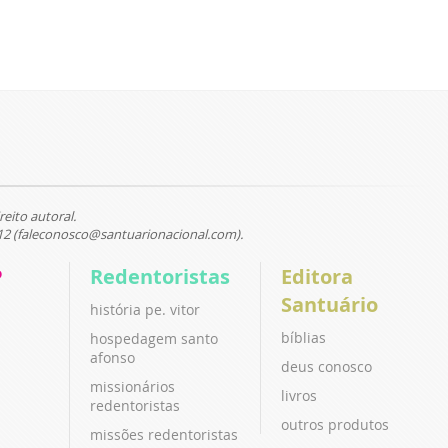
reito autoral.
12 (faleconosco@santuarionacional.com).
P
Redentoristas
Editora
Santuário
história pe. vitor
bíblias
hospedagem santo
afonso
deus conosco
missionários
livros
redentoristas
outros produtos
missões redentoristas