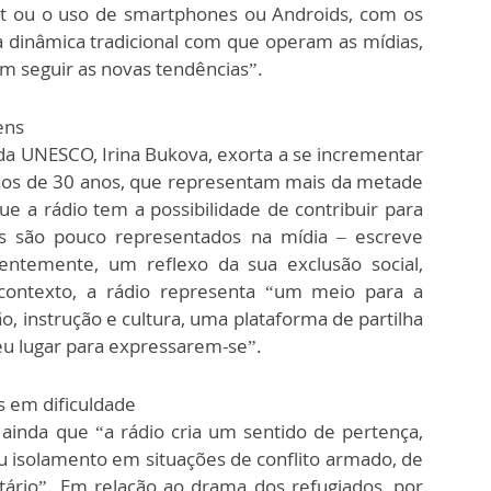
net ou o uso de smartphones ou Androids, com os
a dinâmica tradicional com que operam as mídias,
em seguir as novas tendências”.
ens
a UNESCO, Irina Bukova, exorta a se incrementar
enos de 30 anos, que representam mais da metade
e a rádio tem a possibilidade de contribuir para
ens são pouco representados na mídia – escreve
entemente, um reflexo da sua exclusão social,
contexto, a rádio representa “um meio para a
, instrução e cultura, uma plataforma de partilha
u lugar para expressarem-se”.
s em dificuldade
ainda que “a rádio cria um sentido de pertença,
 isolamento em situações de conflito armado, de
tário”. Em relação ao drama dos refugiados, por