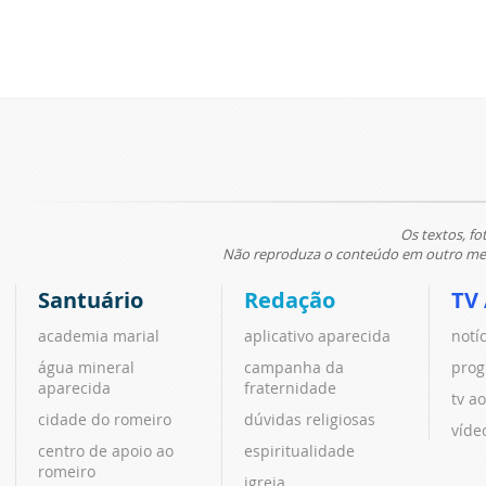
Os textos, fo
Não reproduza o conteúdo em outro meio
Santuário
Redação
TV
academia marial
aplicativo aparecida
notí
água mineral
campanha da
prog
aparecida
fraternidade
tv ao
cidade do romeiro
dúvidas religiosas
víde
centro de apoio ao
espiritualidade
romeiro
igreja