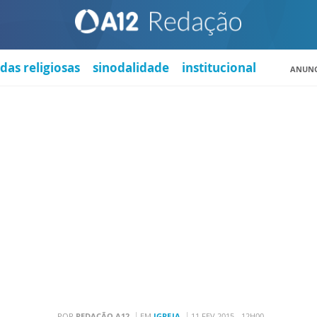
das religiosas
sinodalidade
institucional
ANUNC
POR
REDAÇÃO A12
EM
IGREJA
11 FEV 2015 - 12H00