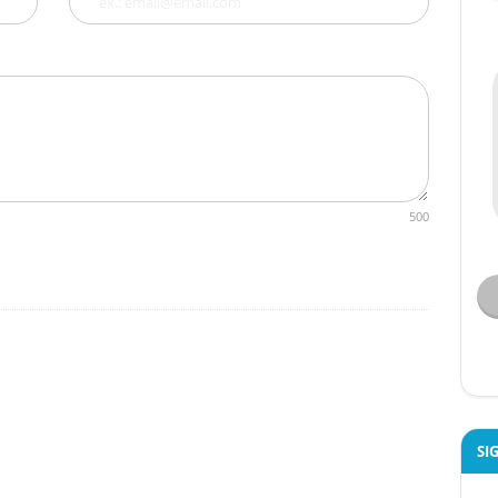
500
SI