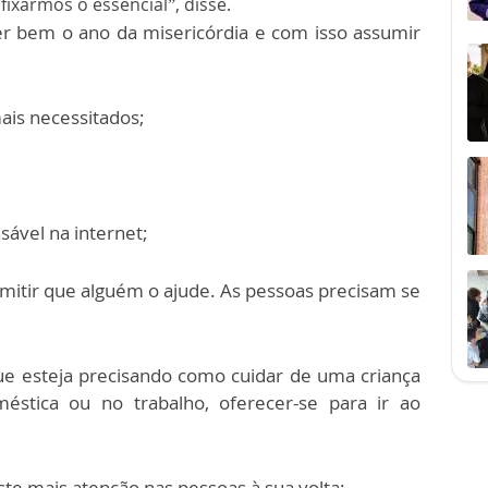
ixarmos o essencial”, disse.
er bem o ano da misericórdia e com isso assumir
ais necessitados;
ável na internet;
rmitir que alguém o ajude. As pessoas precisam se
ue esteja precisando como cuidar de uma criança
éstica ou no trabalho, oferecer-se para ir ao
ste mais atenção nas pessoas à sua volta;