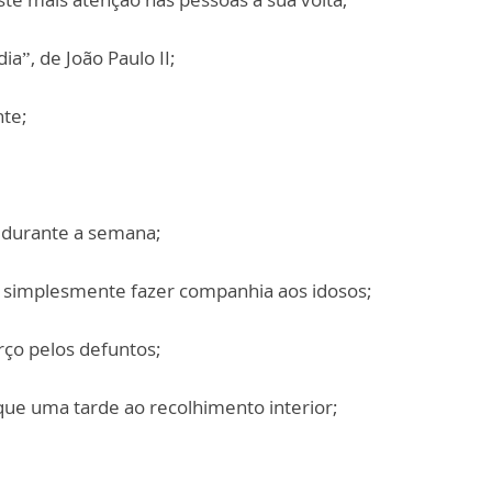
dia”, de João Paulo II;
nte;
ia durante a semana;
 ou simplesmente fazer companhia aos idosos;
rço pelos defuntos;
ique uma tarde ao recolhimento interior;