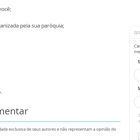
você;
ganizada pela sua paróquia;
QU
Cad
me
S
.
omentar
dade exclusiva de seus autores e não representam a opinião do