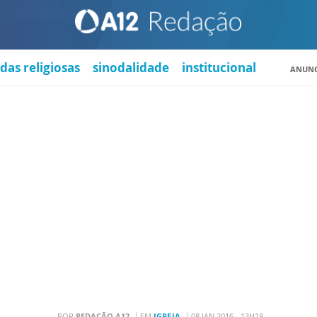
das religiosas
sinodalidade
institucional
ANUNC
POR
REDAÇÃO A12
EM
IGREJA
08 JAN 2016 - 13H18