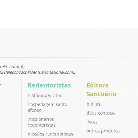
reito autoral.
12 (faleconosco@santuarionacional.com).
P
Redentoristas
Editora
Santuário
história pe. vitor
bíblias
hospedagem santo
afonso
deus conosco
missionários
livros
redentoristas
outros produtos
missões redentoristas