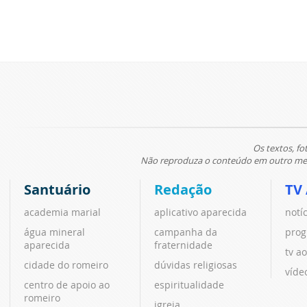
Os textos, fo
Não reproduza o conteúdo em outro meio
Santuário
Redação
TV
academia marial
aplicativo aparecida
notí
água mineral
campanha da
prog
aparecida
fraternidade
tv ao
cidade do romeiro
dúvidas religiosas
víde
centro de apoio ao
espiritualidade
romeiro
igreja