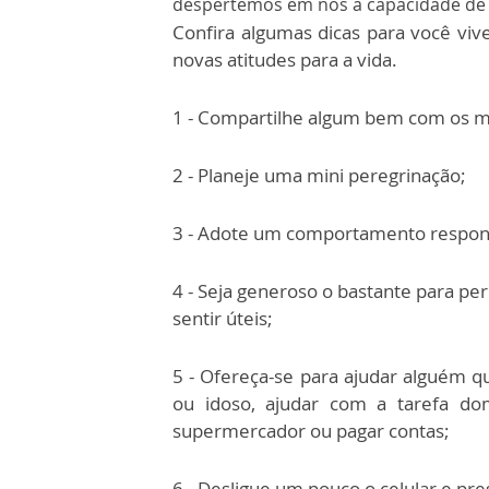
despertemos em nós a capacidade de f
Confira algumas dicas para você viv
novas atitudes para a vida.
1 - Compartilhe algum bem com os m
2 - Planeje uma mini peregrinação;
3 - Adote um comportamento respons
4 - Seja generoso o bastante para pe
sentir úteis;
5 - Ofereça-se para ajudar alguém q
ou idoso, ajudar com a tarefa dom
supermercador ou pagar contas;
6 - Desligue um pouco o celular e pre