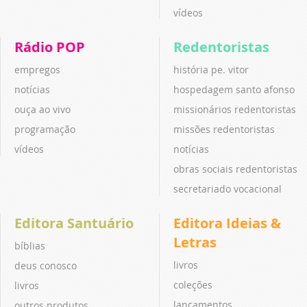
vídeos
Rádio POP
Redentoristas
empregos
história pe. vitor
notícias
hospedagem santo afonso
ouça ao vivo
missionários redentoristas
programação
missões redentoristas
vídeos
notícias
obras sociais redentoristas
secretariado vocacional
Editora Santuário
Editora Ideias &
Letras
bíblias
livros
deus conosco
coleções
livros
lançamentos
outros produtos