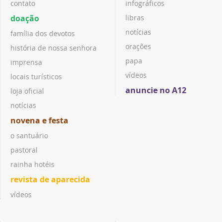
contato
infográficos
doação
libras
notícias
família dos devotos
orações
história de nossa senhora
papa
imprensa
vídeos
locais turísticos
anuncie no A12
loja oficial
notícias
novena e festa
o santuário
pastoral
rainha hotéis
revista de aparecida
vídeos