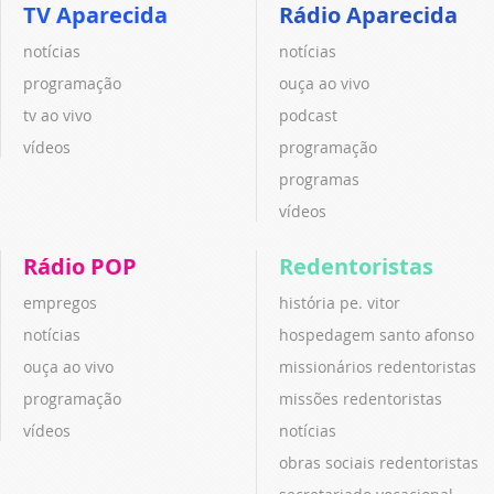
TV Aparecida
Rádio Aparecida
notícias
notícias
programação
ouça ao vivo
tv ao vivo
podcast
vídeos
programação
programas
vídeos
Rádio POP
Redentoristas
empregos
história pe. vitor
notícias
hospedagem santo afonso
ouça ao vivo
missionários redentoristas
programação
missões redentoristas
vídeos
notícias
obras sociais redentoristas