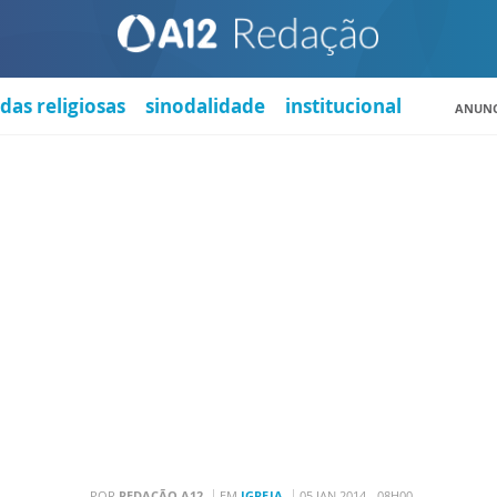
das religiosas
sinodalidade
institucional
ANUNC
POR
REDAÇÃO A12
EM
IGREJA
05 JAN 2014 - 08H00