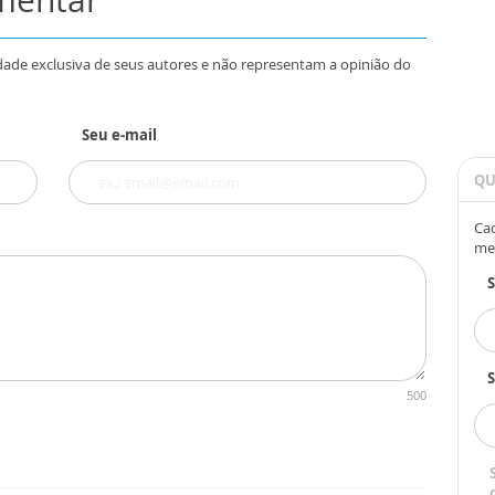
dade exclusiva de seus autores e não representam a opinião do
Seu e-mail
QU
Cad
me
S
500