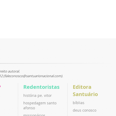
reito autoral.
12 (faleconosco@santuarionacional.com).
P
Redentoristas
Editora
Santuário
história pe. vitor
bíblias
hospedagem santo
afonso
deus conosco
missionários