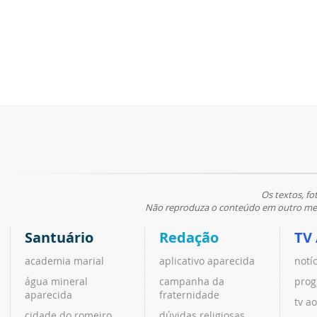
Os textos, fo
Não reproduza o conteúdo em outro meio
Santuário
Redação
TV
academia marial
aplicativo aparecida
notí
água mineral
campanha da
prog
aparecida
fraternidade
tv ao
cidade do romeiro
dúvidas religiosas