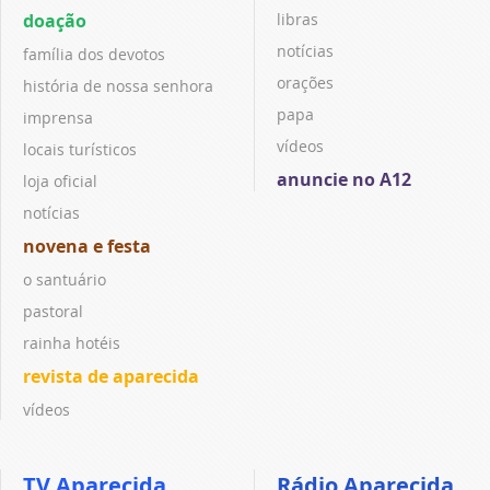
doação
libras
notícias
família dos devotos
orações
história de nossa senhora
papa
imprensa
vídeos
locais turísticos
anuncie no A12
loja oficial
notícias
novena e festa
o santuário
pastoral
rainha hotéis
revista de aparecida
vídeos
TV Aparecida
Rádio Aparecida