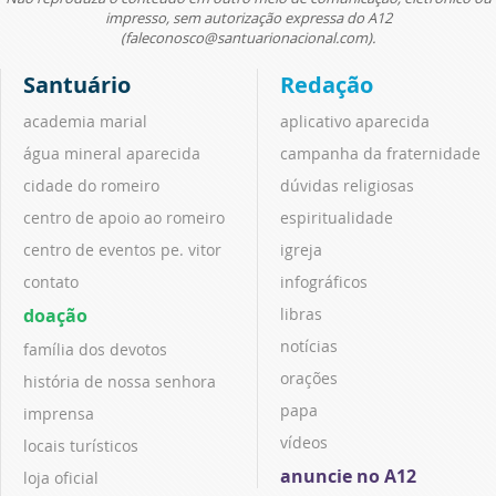
impresso, sem autorização expressa do A12
(faleconosco@santuarionacional.com).
Santuário
Redação
academia marial
aplicativo aparecida
água mineral aparecida
campanha da fraternidade
cidade do romeiro
dúvidas religiosas
centro de apoio ao romeiro
espiritualidade
centro de eventos pe. vitor
igreja
contato
infográficos
doação
libras
notícias
família dos devotos
orações
história de nossa senhora
papa
imprensa
vídeos
locais turísticos
anuncie no A12
loja oficial