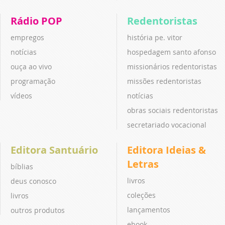
Rádio POP
Redentoristas
empregos
história pe. vitor
notícias
hospedagem santo afonso
ouça ao vivo
missionários redentoristas
programação
missões redentoristas
vídeos
notícias
obras sociais redentoristas
secretariado vocacional
Editora Santuário
Editora Ideias &
Letras
bíblias
livros
deus conosco
coleções
livros
lançamentos
outros produtos
ebook