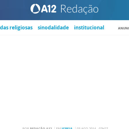
das religiosas
sinodalidade
institucional
ANUNC
POR
REDAÇÃO A12
EM
IGREJA
03 AGO 2014 - 07H27