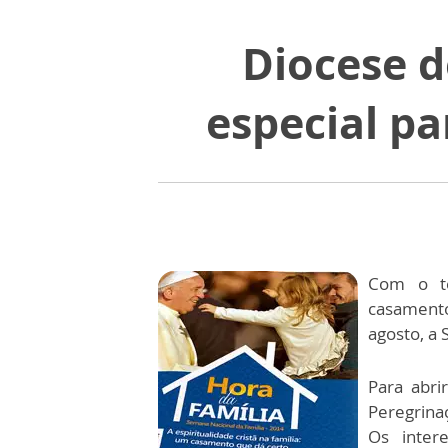
Diocese 
especial p
Com o te
casamento
agosto, a 
Para abri
Peregrinaç
Os inter