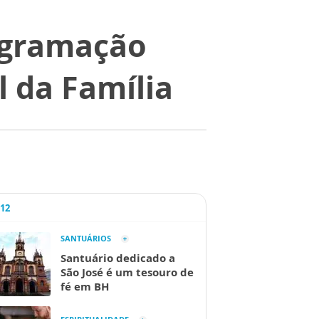
ogramação
 da Família
A12
SANTUÁRIOS
Santuário dedicado a
São José é um tesouro de
fé em BH