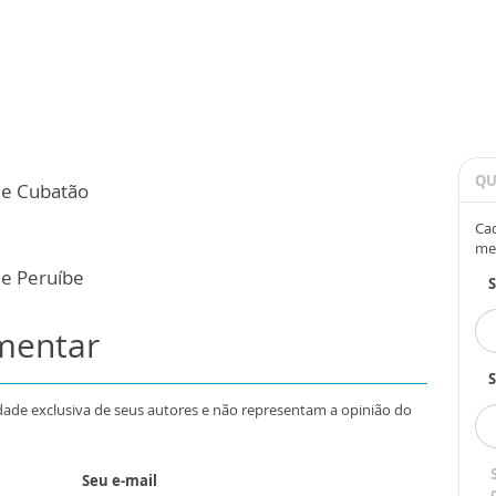
QU
de Cubatão
Cad
me
de Peruíbe
omentar
S
dade exclusiva de seus autores e não representam a opinião do
Seu e-mail