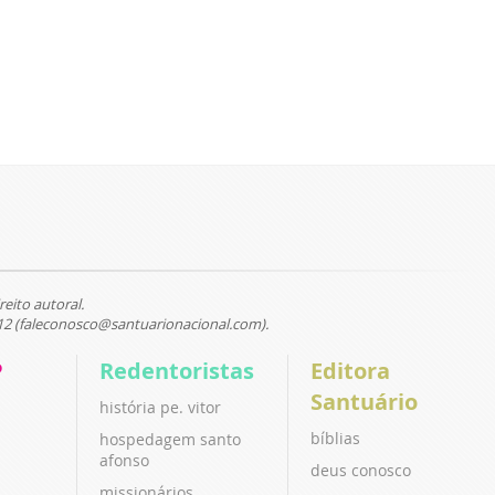
reito autoral.
12 (faleconosco@santuarionacional.com).
P
Redentoristas
Editora
Santuário
história pe. vitor
bíblias
hospedagem santo
afonso
deus conosco
missionários