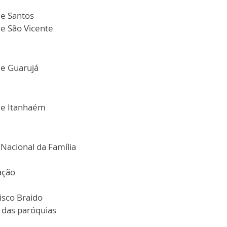
de Santos
de São Vicente
de Guarujá
 de Itanhaém
acional da Família
ação
sco Braido
 das paróquias