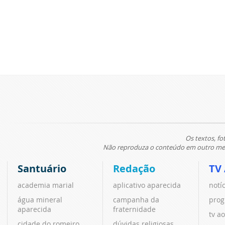
Os textos, fo
Não reproduza o conteúdo em outro meio
Santuário
Redação
TV
academia marial
aplicativo aparecida
notí
água mineral
campanha da
prog
aparecida
fraternidade
tv ao
cidade do romeiro
dúvidas religiosas