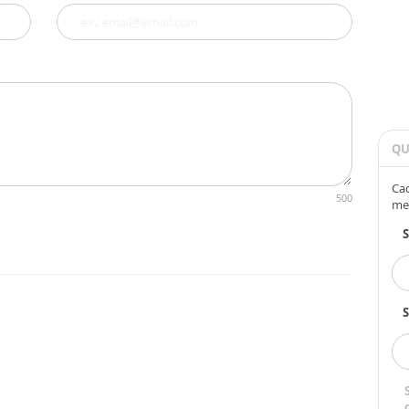
QU
Cad
500
me
S