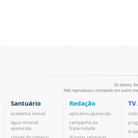
Os textos, fo
Não reproduza o conteúdo em outro meio
Santuário
Redação
TV
academia marial
aplicativo aparecida
notí
água mineral
campanha da
prog
aparecida
fraternidade
tv ao
cidade do romeiro
dúvidas religiosas