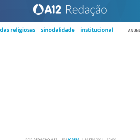
das religiosas
sinodalidade
institucional
ANUNC
POR
REDAÇÃO A12
EM
IGREJA
14 FEV 2014 - 12H01