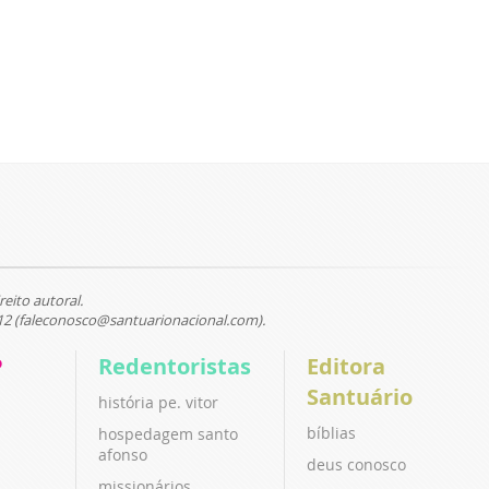
reito autoral.
12 (faleconosco@santuarionacional.com).
P
Redentoristas
Editora
Santuário
história pe. vitor
bíblias
hospedagem santo
afonso
deus conosco
missionários