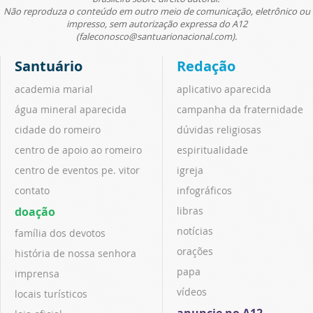
Não reproduza o conteúdo em outro meio de comunicação, eletrônico ou
impresso, sem autorização expressa do A12
(faleconosco@santuarionacional.com).
Santuário
Redação
academia marial
aplicativo aparecida
água mineral aparecida
campanha da fraternidade
cidade do romeiro
dúvidas religiosas
centro de apoio ao romeiro
espiritualidade
centro de eventos pe. vitor
igreja
contato
infográficos
doação
libras
notícias
família dos devotos
orações
história de nossa senhora
papa
imprensa
vídeos
locais turísticos
anuncie no A12