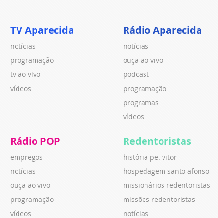
TV Aparecida
Rádio Aparecida
notícias
notícias
programação
ouça ao vivo
tv ao vivo
podcast
vídeos
programação
programas
vídeos
Rádio POP
Redentoristas
empregos
história pe. vitor
notícias
hospedagem santo afonso
ouça ao vivo
missionários redentoristas
programação
missões redentoristas
vídeos
notícias