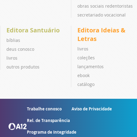
obras sociais redentoristas
secretariado vocacional
Editora Santuário
Editora Ideias &
Letras
bíblias
livros
deus conosco
coleções
livros
lançamentos
outros produtos
ebook
catálogo
Trabalhe conosco
Aviso de Privacidade
Rel. de Transparência
Programa de Integridade