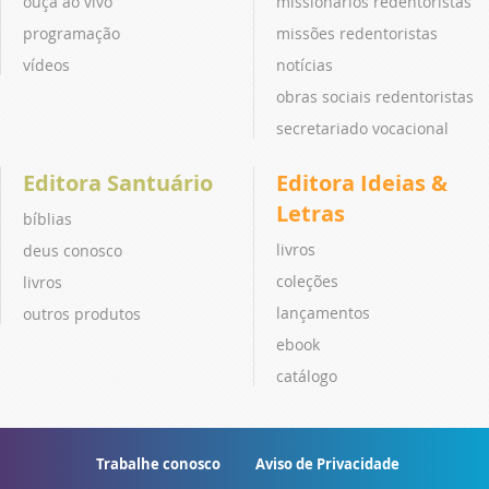
ouça ao vivo
missionários redentoristas
programação
missões redentoristas
vídeos
notícias
obras sociais redentoristas
secretariado vocacional
Editora Santuário
Editora Ideias &
Letras
bíblias
livros
deus conosco
coleções
livros
lançamentos
outros produtos
ebook
catálogo
Trabalhe conosco
Aviso de Privacidade