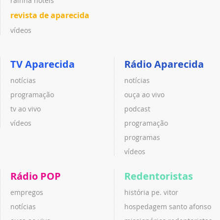
rainha hotéis
revista de aparecida
vídeos
TV Aparecida
Rádio Aparecida
notícias
notícias
programação
ouça ao vivo
tv ao vivo
podcast
vídeos
programação
programas
vídeos
Rádio POP
Redentoristas
empregos
história pe. vitor
notícias
hospedagem santo afonso