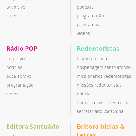
tv ao vivo
podcast
vídeos
programação
programas
vídeos
Rádio POP
Redentoristas
empregos
história pe. vitor
notícias
hospedagem santo afonso
ouça ao vivo
missionários redentoristas
programação
missões redentoristas
vídeos
notícias
obras sociais redentoristas
secretariado vocacional
Editora Santuário
Editora Ideias &
Letras