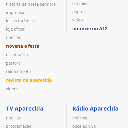
orações
história de nossa senhora
papa
imprensa
vídeos
locais turísticos
anuncie no A12
loja oficial
notícias
novena e festa
o santuário
pastoral
rainha hotéis
revista de aparecida
vídeos
TV Aparecida
Rádio Aparecida
notícias
notícias
programação
ouça ao vivo