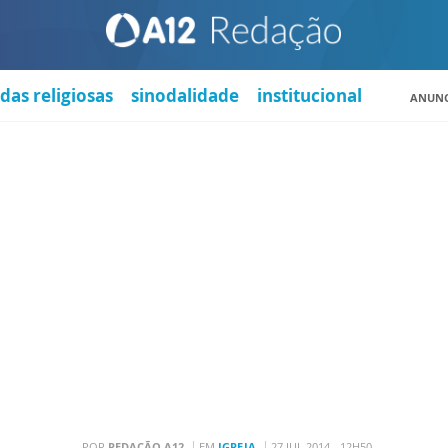
das religiosas
sinodalidade
institucional
ANUNC
POR
REDAÇÃO A12
EM
IGREJA
27 JUL 2014 - 12H50