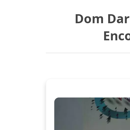
Dom Darc
Enc