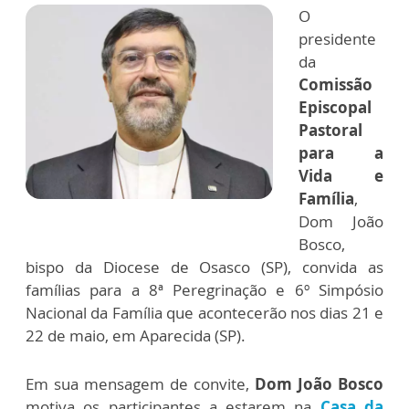
O
presidente
da
Comissão
Episcopal
Pastoral
para a
Vida e
Família
,
Dom João
Bosco,
bispo da Diocese de Osasco (SP), convida as
famílias para a 8ª Peregrinação e 6º Simpósio
Nacional da Família que acontecerão nos dias 21 e
22 de maio, em Aparecida (SP).
Em sua mensagem de convite,
Dom João Bosco
motiva os participantes a estarem na
Casa da