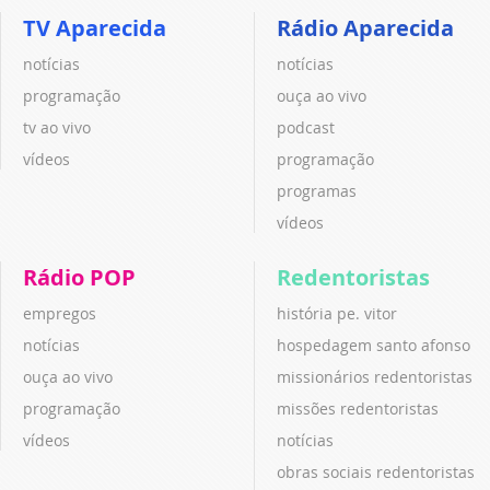
TV Aparecida
Rádio Aparecida
notícias
notícias
programação
ouça ao vivo
tv ao vivo
podcast
vídeos
programação
programas
vídeos
Rádio POP
Redentoristas
empregos
história pe. vitor
notícias
hospedagem santo afonso
ouça ao vivo
missionários redentoristas
programação
missões redentoristas
vídeos
notícias
obras sociais redentoristas