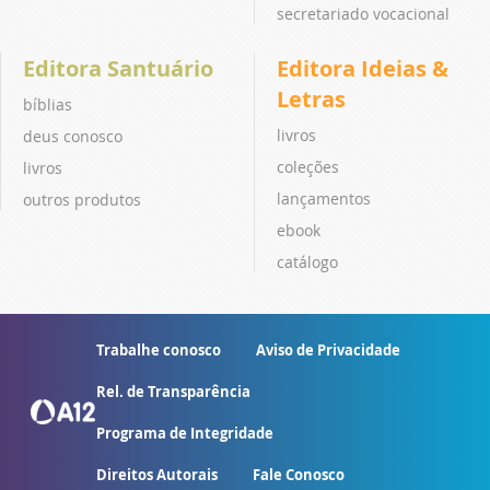
secretariado vocacional
Editora Santuário
Editora Ideias &
Letras
bíblias
livros
deus conosco
coleções
livros
lançamentos
outros produtos
ebook
catálogo
Trabalhe conosco
Aviso de Privacidade
Rel. de Transparência
Programa de Integridade
Direitos Autorais
Fale Conosco