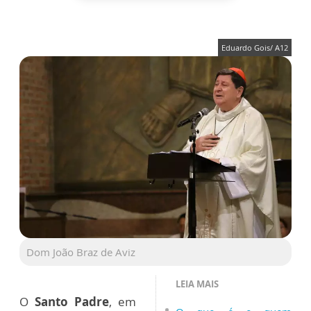
Eduardo Gois/ A12
Dom João Braz de Aviz
LEIA MAIS
O
Santo Padre
, em