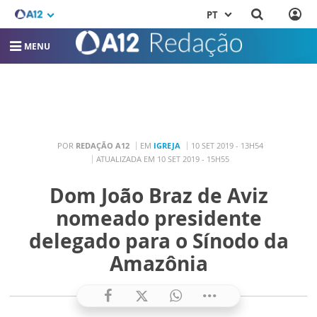
PT
MENU
POR
REDAÇÃO A12
EM
IGREJA
10 SET 2019 - 13H54
ATUALIZADA EM 10 SET 2019 - 15H55
Dom João Braz de Aviz
nomeado presidente
delegado para o Sínodo da
Amazônia