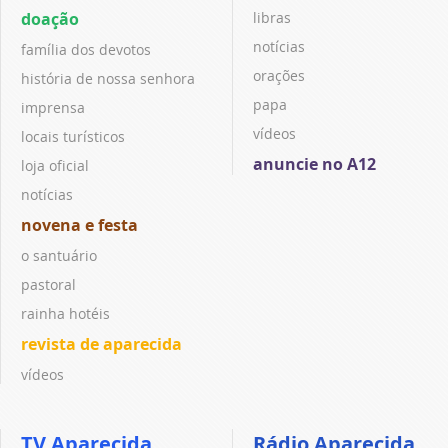
doação
libras
notícias
família dos devotos
orações
história de nossa senhora
papa
imprensa
vídeos
locais turísticos
anuncie no A12
loja oficial
notícias
novena e festa
o santuário
pastoral
rainha hotéis
revista de aparecida
vídeos
TV Aparecida
Rádio Aparecida