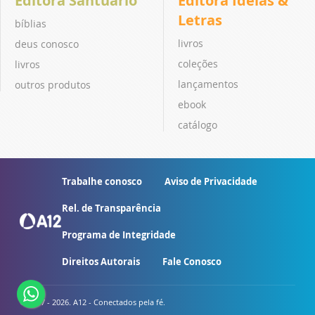
Editora Santuário
Editora Ideias &
Letras
bíblias
livros
deus conosco
coleções
livros
lançamentos
outros produtos
ebook
catálogo
Trabalhe conosco
Aviso de Privacidade
Rel. de Transparência
Programa de Integridade
Direitos Autorais
Fale Conosco
© 2007 - 2026. A12 - Conectados pela fé.