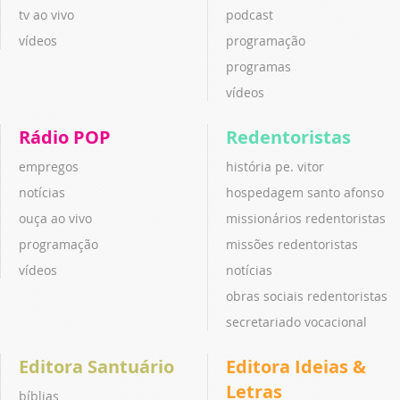
tv ao vivo
podcast
vídeos
programação
programas
vídeos
Rádio POP
Redentoristas
empregos
história pe. vitor
notícias
hospedagem santo afonso
ouça ao vivo
missionários redentoristas
programação
missões redentoristas
vídeos
notícias
obras sociais redentoristas
secretariado vocacional
Editora Santuário
Editora Ideias &
Letras
bíblias