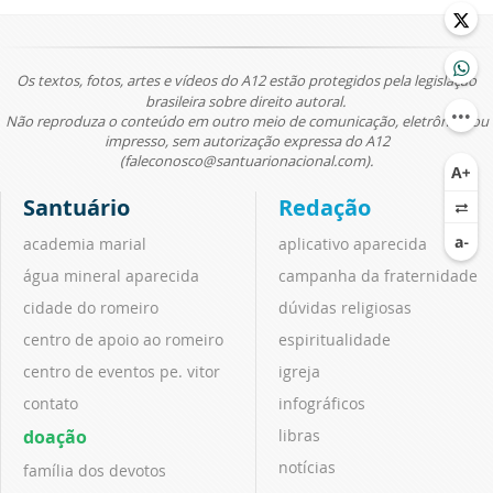
Os textos, fotos, artes e vídeos do A12 estão protegidos pela legislação
brasileira sobre direito autoral.
Não reproduza o conteúdo em outro meio de comunicação, eletrônico ou
impresso, sem autorização expressa do A12
(faleconosco@santuarionacional.com).
Santuário
Redação
academia marial
aplicativo aparecida
água mineral aparecida
campanha da fraternidade
cidade do romeiro
dúvidas religiosas
centro de apoio ao romeiro
espiritualidade
centro de eventos pe. vitor
igreja
contato
infográficos
doação
libras
notícias
família dos devotos