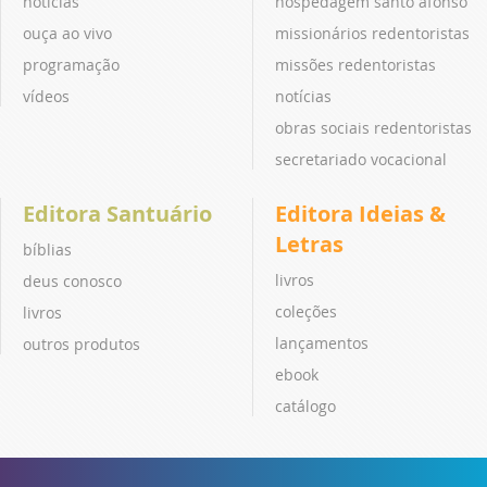
notícias
hospedagem santo afonso
ouça ao vivo
missionários redentoristas
programação
missões redentoristas
vídeos
notícias
obras sociais redentoristas
secretariado vocacional
Editora Santuário
Editora Ideias &
Letras
bíblias
livros
deus conosco
coleções
livros
lançamentos
outros produtos
ebook
catálogo