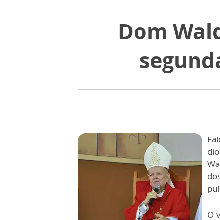
Dom Waldy
segunda
Fal
dio
Wal
dos
pul
O v