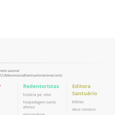
reito autoral.
12 (faleconosco@santuarionacional.com).
P
Redentoristas
Editora
Santuário
história pe. vitor
bíblias
hospedagem santo
afonso
deus conosco
missionários