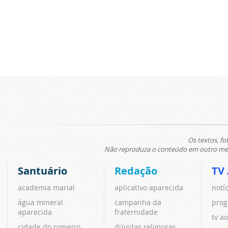
Os textos, fo
Não reproduza o conteúdo em outro meio
Santuário
Redação
TV
academia marial
aplicativo aparecida
notí
água mineral
campanha da
prog
aparecida
fraternidade
tv ao
cidade do romeiro
dúvidas religiosas