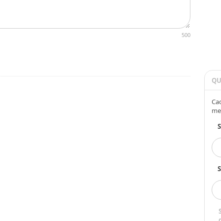
500
QU
Cad
me
S