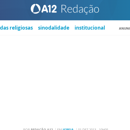
das religiosas
sinodalidade
institucional
ANUNC
POR
REDAÇÃO A12
EM
IGREJA
01 DEZ 2013 - 10H05