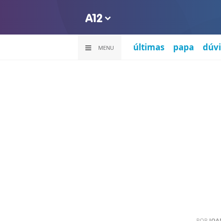
últimas
papa
dúvi
MENU
POR
JOA