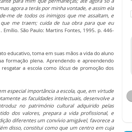
nte para mim que permaneças; até agora só a
mas agora a terás por minha vontade, e assim ela
de-me de todos os inimigos que me assaltam, e
 que me traem; cuida de tua obra para que eu
 Emílio. São Paulo: Martins Fontes, 1995. p. 446-
ato educativo, toma em suas mãos a vida do aluno
sua formação plena. Aprendendo e apreendendo
a resgatar a escola como
lócus
de promoção dos
m especial importância a escola, que, em virtude
tamente as faculdades intelectuais, desenvolve a
ntroduz no património cultural adquirido pelas
do dos valores, prepara a vida profissional, e
dição diferentes um convívio amigável, favorece a
ém disso, constitui como que um centro em cuja