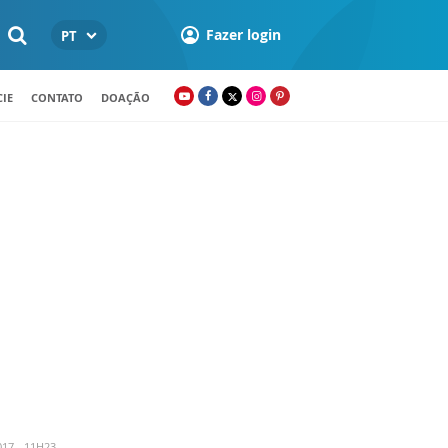
Fazer login
PT
IE
CONTATO
DOAÇÃO
17 - 11H23