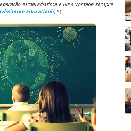
 preparação esmeradíssima e uma vontade sempre
avissimum Educationis
,
5)