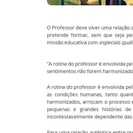
O Professor deve viver uma relação
pretende formar, sem que seja per
missão educativa com
especiais qual
"A rotina do professor é envolvida pe
sentimentos não forem harmonizados,
A rotina do professor é envolvida p
as condições humanas, tanto quan
harmonizados, arriscam o processo e
pequenas e grandes histórias d
incontestavelmente dependente das 
Para uma relação autêntica entre pr