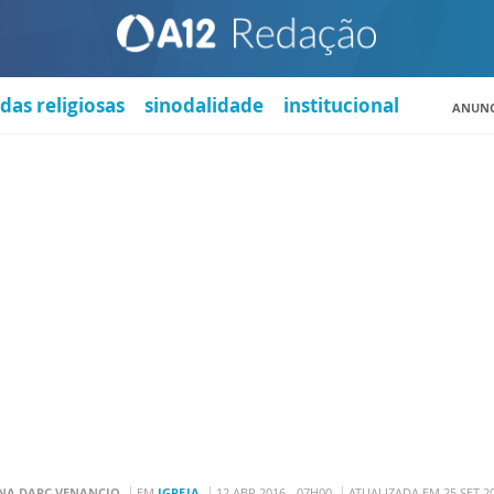
das religiosas
sinodalidade
institucional
ANUNC
NA DARC VENANCIO
EM
IGREJA
12 ABR 2016 - 07H00
ATUALIZADA EM 25 SET 20