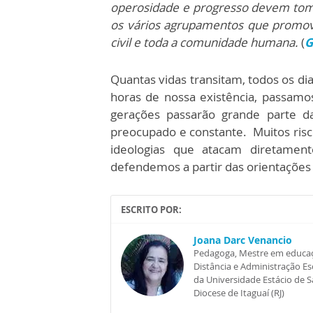
operosidade e progresso devem tomar
os vários agrupamentos que promovem 
civil e toda a comunidade humana.
(
G
Quantas vidas transitam, todos os di
horas de nossa existência, passamos
gerações passarão grande parte da
preocupado e constante. Muitos risc
ideologias que atacam diretament
defendemos a partir das orientações d
ESCRITO POR:
Joana Darc Venancio
Pedagoga, Mestre em educaçã
Distância e Administração Esc
da Universidade Estácio de 
Diocese de Itaguaí (RJ)