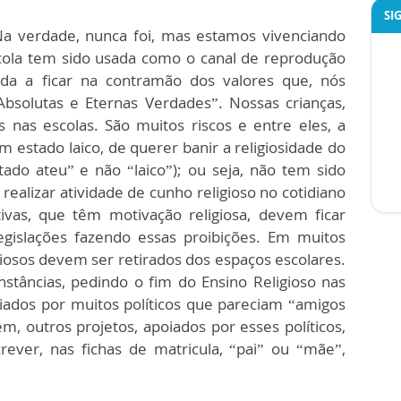
SI
! Na verdade, nunca foi, mas estamos vivenciando
scola tem sido usada como o canal de reprodução
ada a ficar na contramão dos valores que, nós
bsolutas e Eternas Verdades”. Nossas crianças,
 nas escolas. São muitos riscos e entre eles, a
m estado laico, de querer banir a religiosidade do
tado ateu” e não “laico”); ou seja, não tem sido
 realizar atividade de cunho religioso no cotidiano
ivas, que têm motivação religiosa, devem ficar
legislações fazendo essas proibições. Em muitos
giosos devem ser retirados dos espaços escolares.
nstâncias, pedindo o fim do Ensino Religioso nas
oiados por muitos políticos que pareciam “amigos
, outros projetos, apoiados por esses políticos,
ever, nas fichas de matricula, “pai” ou “mãe”,