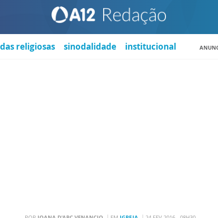
das religiosas
sinodalidade
institucional
ANUNC
POR
JOANA D'ARC VENANCIO
EM
IGREJA
24 FEV 2016 - 08H30