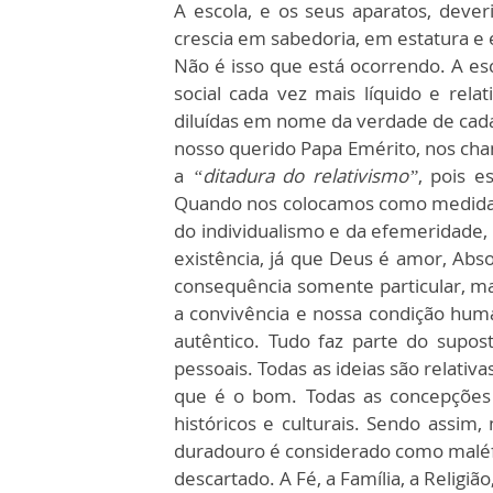
A escola, e os seus aparatos, deve
crescia em sabedoria, em estatura e 
Não é isso que está ocorrendo. A e
social cada vez mais líquido e relat
diluídas em nome da verdade de ca
nosso querido Papa Emérito, nos ch
a
“ditadura do relativismo”
, pois 
Quando nos colocamos como medida
do individualismo e da efemeridade,
existência, já que Deus é amor, Abso
consequência somente particular, m
a convivência e nossa condição hum
autêntico. Tudo faz parte do supost
pessoais. Todas as ideias são relativ
que é o bom. Todas as concepções 
históricos e culturais. Sendo assim
duradouro é considerado como maléfic
descartado. A Fé, a Família, a Religi