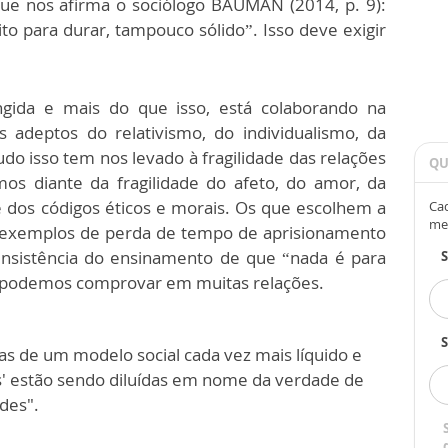
que nos afirma o sociólogo BAUMAN (2014, p. 9):
to para durar, tampouco sólido”. Isso deve exigir
gida e mais do que isso, está colaborando na
 adeptos do relativismo, do individualismo, da
udo isso tem nos levado à fragilidade das relações
QU
mos diante da fragilidade do afeto, do amor, da
e dos códigos éticos e morais. Os que escolhem a
Cad
me
ão exemplos de perda de tempo de aprisionamento
 insistência do ensinamento de que “nada é para
á podemos comprovar em muitas relações.
S
as de um modelo social cada vez mais líquido e
es' estão sendo diluídas em nome da verdade de
des".