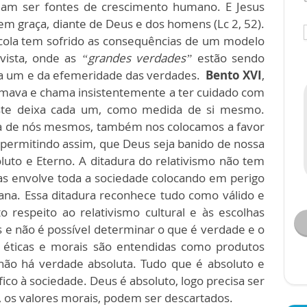
riam ser fontes de crescimento humano. E Jesus
em graça, diante de Deus e dos homens (Lc 2, 52).
scola tem sofrido as consequências de um modelo
ivista, onde as
“grandes verdades”
estão sendo
da um e da efemeridade das verdades.
Bento XVI
,
amava e chama insistentemente a ter cuidado com
este deixa cada um, como medida de si mesmo.
 de nós mesmos, também nos colocamos a favor
 permitindo assim, que Deus seja banido de nossa
luto e Eterno. A ditadura do relativismo não tem
as envolve toda a sociedade colocando em perigo
ana. Essa ditadura reconhece tudo como válido e
o respeito ao relativismo cultural e às escolhas
as e não é possível determinar o que é verdade e o
éticas e morais são entendidas como produtos
, não há verdade absoluta. Tudo que é absoluto e
o à sociedade. Deus é absoluto, logo precisa ser
ão, os valores morais, podem ser descartados.