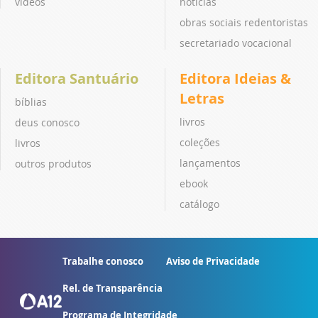
vídeos
notícias
obras sociais redentoristas
secretariado vocacional
Editora Santuário
Editora Ideias &
Letras
bíblias
livros
deus conosco
coleções
livros
lançamentos
outros produtos
ebook
catálogo
Trabalhe conosco
Aviso de Privacidade
Rel. de Transparência
Programa de Integridade