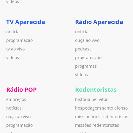
vídeos
TV Aparecida
Rádio Aparecida
notícias
notícias
programação
ouça ao vivo
tv ao vivo
podcast
vídeos
programação
programas
vídeos
Rádio POP
Redentoristas
empregos
história pe. vitor
notícias
hospedagem santo afonso
ouça ao vivo
missionários redentoristas
programação
missões redentoristas