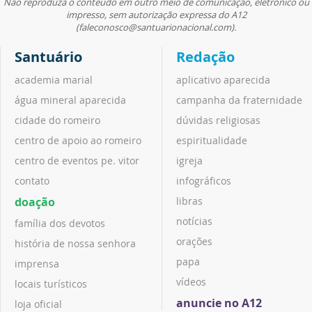
Não reproduza o conteúdo em outro meio de comunicação, eletrônico ou
impresso, sem autorização expressa do A12
(faleconosco@santuarionacional.com).
Santuário
Redação
academia marial
aplicativo aparecida
água mineral aparecida
campanha da fraternidade
cidade do romeiro
dúvidas religiosas
centro de apoio ao romeiro
espiritualidade
centro de eventos pe. vitor
igreja
contato
infográficos
doação
libras
notícias
família dos devotos
orações
história de nossa senhora
papa
imprensa
vídeos
locais turísticos
anuncie no A12
loja oficial