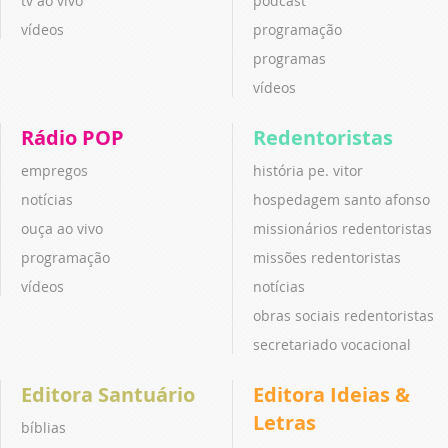
tv ao vivo
podcast
vídeos
programação
programas
vídeos
Rádio POP
Redentoristas
empregos
história pe. vitor
notícias
hospedagem santo afonso
ouça ao vivo
missionários redentoristas
programação
missões redentoristas
vídeos
notícias
obras sociais redentoristas
secretariado vocacional
Editora Santuário
Editora Ideias &
Letras
bíblias