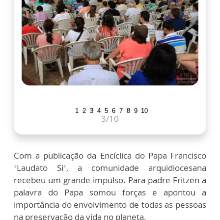
1
2
3
4
5
6
7
8
9
10
4
/10
Com a publicação da Encíclica do Papa Francisco
‘Laudato Si’, a comunidade arquidiocesana
recebeu um grande impulso. Para padre Fritzen a
palavra do Papa somou forças e apontou a
importância do envolvimento de todas as pessoas
na preservação da vida no planeta.