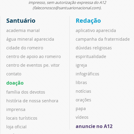
impresso, sem autorização expressa do A12
(faleconosco@santuarionacional.com).
Santuário
Redação
academia marial
aplicativo aparecida
água mineral aparecida
campanha da fraternidade
cidade do romeiro
dúvidas religiosas
centro de apoio ao romeiro
espiritualidade
centro de eventos pe. vitor
igreja
contato
infográficos
doação
libras
notícias
família dos devotos
orações
história de nossa senhora
papa
imprensa
vídeos
locais turísticos
anuncie no A12
loja oficial