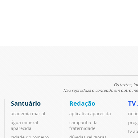
Os textos, fo
Não reproduza o conteúdo em outro meio
Santuário
Redação
TV
academia marial
aplicativo aparecida
notí
água mineral
campanha da
prog
aparecida
fraternidade
tv ao
cidade do romeiro
dúvidas religiosas