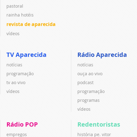
pastoral
rainha hotéis
revista de aparecida
vídeos
TV Aparecida
Rádio Aparecida
notícias
notícias
programação
ouça ao vivo
tv ao vivo
podcast
vídeos
programação
programas
vídeos
Rádio POP
Redentoristas
empregos
história pe. vitor