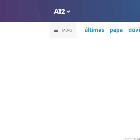
últimas
papa
dúvi
MENU
POR
JOA