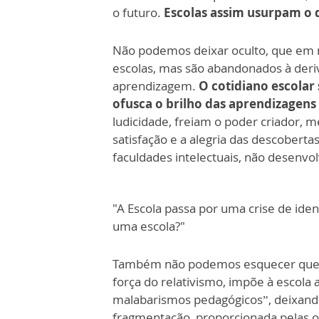
o futuro.
Escolas assim usurpam o d
Não podemos deixar oculto, que em 
escolas, mas são abandonados à deri
aprendizagem.
O cotidiano escola
ofusca o brilho das aprendizagens s
ludicidade, freiam o poder criador,
satisfação e a alegria das descobert
faculdades intelectuais, não desenvo
"A Escola passa por uma crise de ide
uma escola?"
Também não podemos esquecer que a g
força do relativismo, impõe à escola
malabarismos pedagógicos”, deixand
fragmentação, proporcionada pelas ond