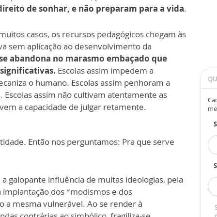
ireito de sonhar, e não preparam para a vida
.
muitos casos, os recursos pedagógicos chegam às
va sem aplicação ao desenvolvimento da
r se abandona no marasmo embaçado que
ignificativas.
Escolas assim impedem a
QU
 mecaniza o humano. Escolas assim penhoram a
as. Escolas assim não cultivam atentamente as
Cad
lvem a capacidade de julgar retamente.
me
ntidade. Então nos perguntamos: Pra que serve
S
alopante influência de muitas ideologias, pela
 a implantação dos “modismos e dos
o a mesma vulnerável. Ao se render à
as contrárias ao simbólico, fragiliza-se,