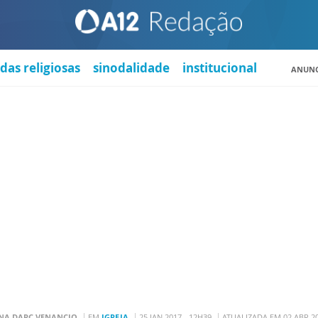
das religiosas
sinodalidade
institucional
ANUNC
NA DARC VENANCIO
EM
IGREJA
25 JAN 2017 - 12H39
ATUALIZADA EM 02 ABR 20