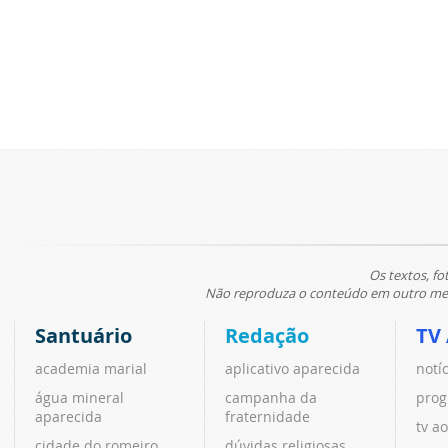
Os textos, fo
Não reproduza o conteúdo em outro meio
Santuário
Redação
TV
academia marial
aplicativo aparecida
notí
água mineral
campanha da
prog
aparecida
fraternidade
tv ao
cidade do romeiro
dúvidas religiosas