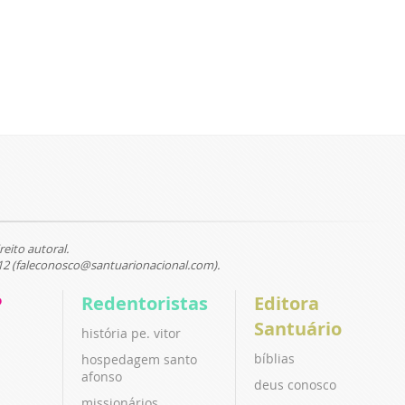
reito autoral.
12 (faleconosco@santuarionacional.com).
P
Redentoristas
Editora
Santuário
história pe. vitor
bíblias
hospedagem santo
afonso
deus conosco
missionários