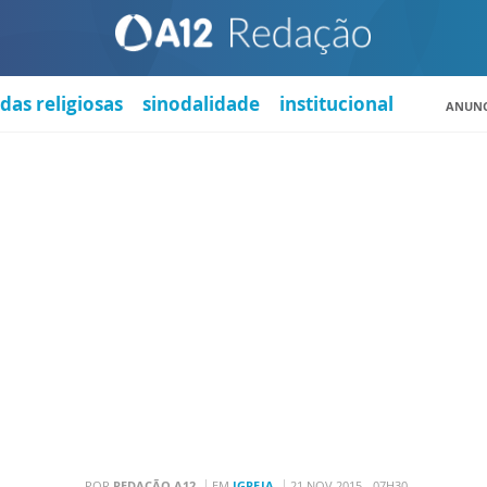
das religiosas
sinodalidade
institucional
ANUNC
POR
REDAÇÃO A12
EM
IGREJA
21 NOV 2015 - 07H30