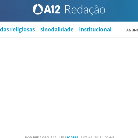
das religiosas
sinodalidade
institucional
ANUNC
POR
REDAÇÃO A12
EM
IGREJA
07 JAN 2015 - 09H43