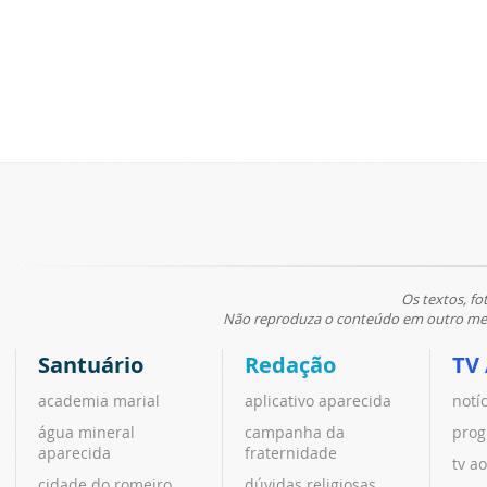
Os textos, fo
Não reproduza o conteúdo em outro meio
Santuário
Redação
TV
academia marial
aplicativo aparecida
notí
água mineral
campanha da
prog
aparecida
fraternidade
tv ao
cidade do romeiro
dúvidas religiosas