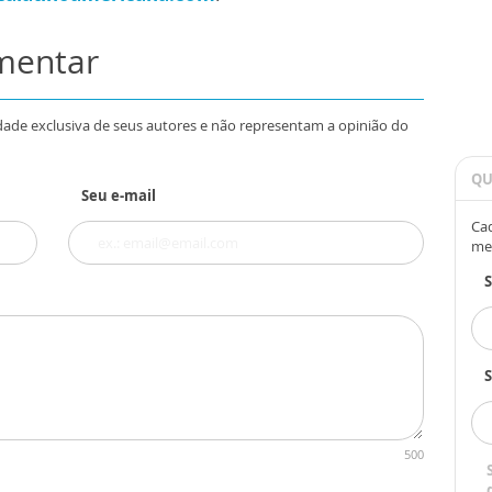
omentar
dade exclusiva de seus autores e não representam a opinião do
QU
Seu e-mail
Cad
me
S
500