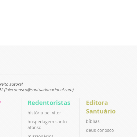
reito autoral.
12 (faleconosco@santuarionacional.com).
P
Redentoristas
Editora
Santuário
história pe. vitor
bíblias
hospedagem santo
afonso
deus conosco
missionários