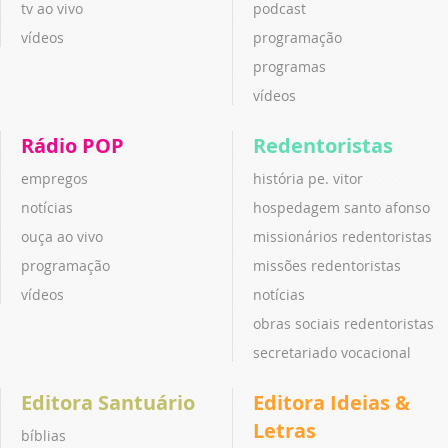
tv ao vivo
podcast
vídeos
programação
programas
vídeos
Rádio POP
Redentoristas
empregos
história pe. vitor
notícias
hospedagem santo afonso
ouça ao vivo
missionários redentoristas
programação
missões redentoristas
vídeos
notícias
obras sociais redentoristas
secretariado vocacional
Editora Santuário
Editora Ideias &
Letras
bíblias