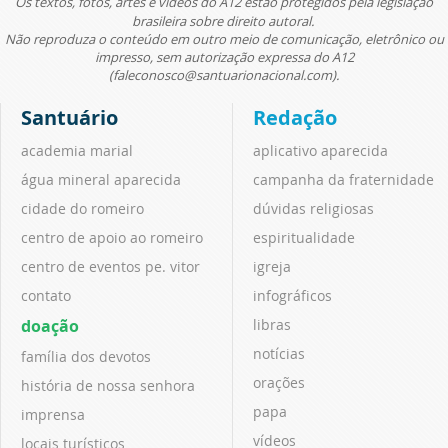
Os textos, fotos, artes e vídeos do A12 estão protegidos pela legislação
brasileira sobre direito autoral.
Não reproduza o conteúdo em outro meio de comunicação, eletrônico ou
impresso, sem autorização expressa do A12
(faleconosco@santuarionacional.com).
Santuário
Redação
academia marial
aplicativo aparecida
água mineral aparecida
campanha da fraternidade
cidade do romeiro
dúvidas religiosas
centro de apoio ao romeiro
espiritualidade
centro de eventos pe. vitor
igreja
contato
infográficos
doação
libras
notícias
família dos devotos
orações
história de nossa senhora
papa
imprensa
vídeos
locais turísticos