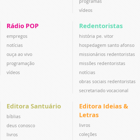
programas
vídeos
Rádio POP
Redentoristas
empregos
história pe. vitor
notícias
hospedagem santo afonso
ouça ao vivo
missionários redentoristas
programação
missões redentoristas
vídeos
notícias
obras sociais redentoristas
secretariado vocacional
Editora Santuário
Editora Ideias &
Letras
bíblias
livros
deus conosco
coleções
livros