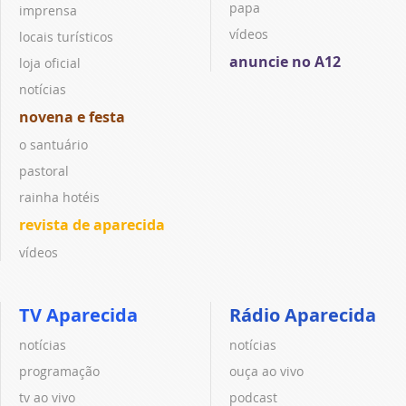
papa
imprensa
vídeos
locais turísticos
anuncie no A12
loja oficial
notícias
novena e festa
o santuário
pastoral
rainha hotéis
revista de aparecida
vídeos
TV Aparecida
Rádio Aparecida
notícias
notícias
programação
ouça ao vivo
tv ao vivo
podcast