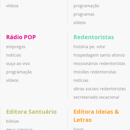
vídeos
programação
programas
vídeos
Rádio POP
Redentoristas
empregos
história pe. vitor
notícias
hospedagem santo afonso
ouça ao vivo
missionários redentoristas
programação
missões redentoristas
vídeos
notícias
obras sociais redentoristas
secretariado vocacional
Editora Santuário
Editora Ideias &
Letras
bíblias
livros
deus conosco