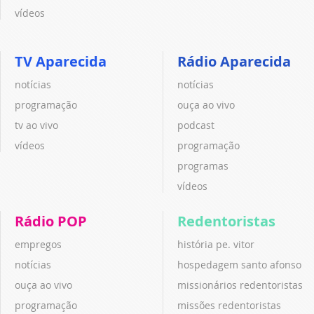
vídeos
TV Aparecida
Rádio Aparecida
notícias
notícias
programação
ouça ao vivo
tv ao vivo
podcast
vídeos
programação
programas
vídeos
Rádio POP
Redentoristas
empregos
história pe. vitor
notícias
hospedagem santo afonso
ouça ao vivo
missionários redentoristas
programação
missões redentoristas