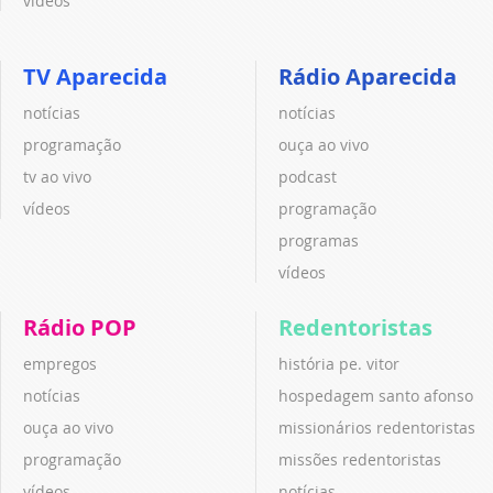
vídeos
TV Aparecida
Rádio Aparecida
notícias
notícias
programação
ouça ao vivo
tv ao vivo
podcast
vídeos
programação
programas
vídeos
Rádio POP
Redentoristas
empregos
história pe. vitor
notícias
hospedagem santo afonso
ouça ao vivo
missionários redentoristas
programação
missões redentoristas
vídeos
notícias