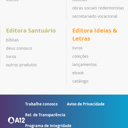
obras sociais redentoristas
secretariado vocacional
Editora Santuário
Editora Ideias &
Letras
bíblias
livros
deus conosco
coleções
livros
lançamentos
outros produtos
ebook
catálogo
Trabalhe conosco
Aviso de Privacidade
Rel. de Transparência
Programa de Integridade