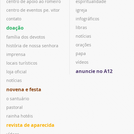
centro de apoio ao romeiro
espiritualidade
centro de eventos pe. vitor
igreja
contato
infográficos
doação
libras
notícias
família dos devotos
orações
história de nossa senhora
papa
imprensa
vídeos
locais turísticos
anuncie no A12
loja oficial
notícias
novena e festa
o santuário
pastoral
rainha hotéis
revista de aparecida