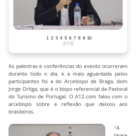
1
2
3
4
5
6
7
8
9
10
2
/10
As palestras e conferências do evento ocorreram
durante todo o dia, e a mais aguardada pelos
participantes foi a do Arcebispo de Braga, dom
Jorge Ortiga, que é o bispo referencial da Pastoral
do Turismo de Portugal. O A12.com falou com o
arcebispo sobre a reflexão que deixou aos
brasileiros.
“A
Igreja