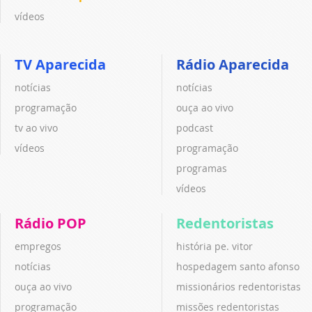
vídeos
TV Aparecida
Rádio Aparecida
notícias
notícias
programação
ouça ao vivo
tv ao vivo
podcast
vídeos
programação
programas
vídeos
Rádio POP
Redentoristas
empregos
história pe. vitor
notícias
hospedagem santo afonso
ouça ao vivo
missionários redentoristas
programação
missões redentoristas