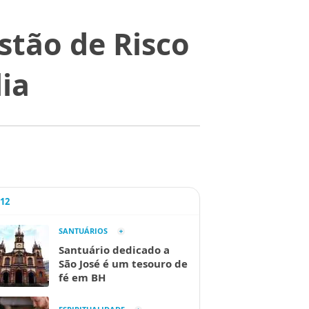
stão de Risco
ia
A12
SANTUÁRIOS
Santuário dedicado a
São José é um tesouro de
fé em BH