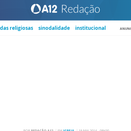
das religiosas
sinodalidade
institucional
ANUNC
POR
REDAÇÃO A12
EM
IGREJA
19 MAI 2014 - 08H30