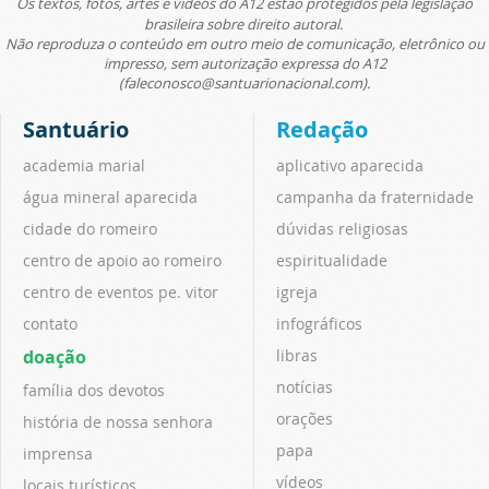
Os textos, fotos, artes e vídeos do A12 estão protegidos pela legislação
brasileira sobre direito autoral.
Não reproduza o conteúdo em outro meio de comunicação, eletrônico ou
impresso, sem autorização expressa do A12
(faleconosco@santuarionacional.com).
Santuário
Redação
academia marial
aplicativo aparecida
água mineral aparecida
campanha da fraternidade
cidade do romeiro
dúvidas religiosas
centro de apoio ao romeiro
espiritualidade
centro de eventos pe. vitor
igreja
contato
infográficos
doação
libras
notícias
família dos devotos
orações
história de nossa senhora
papa
imprensa
vídeos
locais turísticos