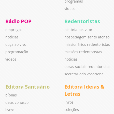
programas
vídeos
Rádio POP
Redentoristas
empregos
história pe. vitor
notícias
hospedagem santo afonso
ouça ao vivo
missionários redentoristas
programação
missões redentoristas
vídeos
notícias
obras sociais redentoristas
secretariado vocacional
Editora Santuário
Editora Ideias &
Letras
bíblias
livros
deus conosco
coleções
livros